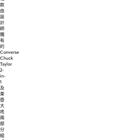
款
由
設
計
師
獨
有
的
Converse
Chuck
Taylor
2-
in-
1
及
茶
壺
大
底
兩
部
分
組