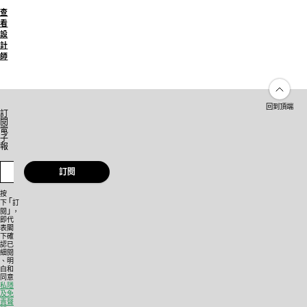
查
看
設
計
師
回到頂端
訂
閱
電
子
報
訂閱
按
「
下
訂
」
閱
，
即代
表閣
下確
認已
細閱
、明
白和
同意
私隱
及免
責聲