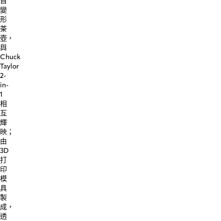
自
變
形
茶
壺，
與
Chuck
Taylor
2-
in-
1
相
互
輝
映；
由
3D
打
印
模
具
製
成，
透