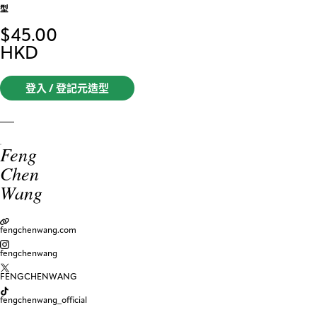
型
$
45.00
HKD
登入 / 登記元造型
Feng
Chen
Wang
fengchenwang.com
fengchenwang
FENGCHENWANG
fengchenwang_official