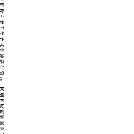
帶
亦
方
便
日
後
作
其
他
客
製
化
設
計。
茶
壺
大
底
的
靈
感
來