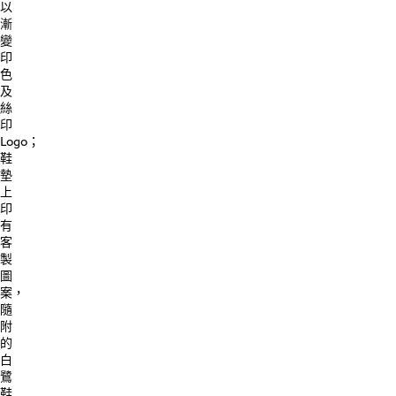
以
漸
變
印
色
及
絲
印
Logo；
鞋
墊
上
印
有
客
製
圖
案，
隨
附
的
白
鷺
鞋