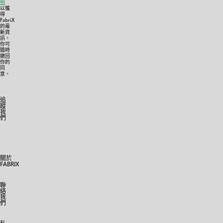
明
以獲
得
FabriX
的最
新資
訊。
你可
隨時
撤回
你的
同
意。
追
蹤
我
們
關於
FABRIX
聯
絡
我
們