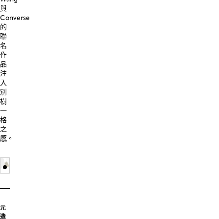
與
Converse
的
聯
名
作
品
注
入
別
樹
一
格
之
感。
元
造