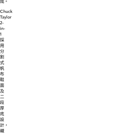
成。
Chuck
Taylor
2-
in-
1
採
用
分
割
式
帆
布
鞋
面
及
二
段
厚
底
設
計，
襯