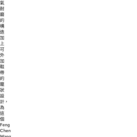
氣
耐
磨
的
構
造
加
上
可
外
加
鞋
帶
的
籠
狀
設
計，
為
這
個
Feng
Chen
Wang