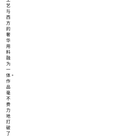
艺
与
西
方
的
奢
华
用
料
融
为
一
体。
作
品
毫
不
费
力
地
打
破
了