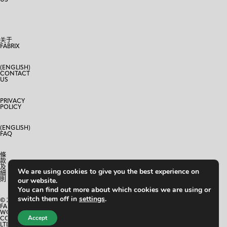
关于
FABRIX
(ENGLISH)
CONTACT
US
PRIVACY
POLICY
(ENGLISH)
FAQ
條
款
及
We are using cookies to give you the best experience on
細
則
our website.
You can find out more about which cookies we are using or
switch them off in
settings
.
© 2024
FABRIX
WORLD
Accept
CO.,
LTD