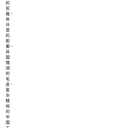
的
剪
裁，
将
诗
意
的
图
案、
异
国
情
调
的
毛
皮、
复
杂
精
细
的
中
国
工