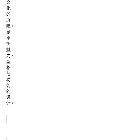
文
化
的
屏
障，
是
平
衡
魅
力、
型
格
与
功
能
的
设
计。