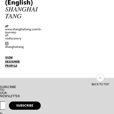
(English)
SHANGHAI
TANG
www.shanghaitang.com/a-
journey-
of-
rediscovery
shanghaitang
VIEW
DESIGNER
PROFILE
BACK TO TOP
SUBSCRIBE
TO
OUR
NEWSLETTER
SUBSCRIBE
By