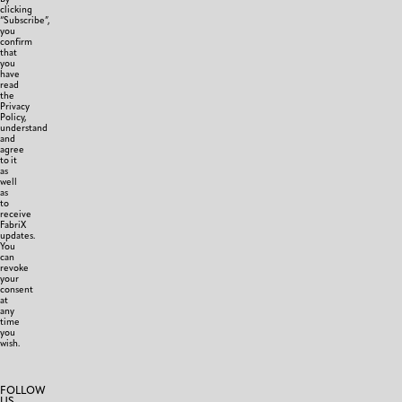
clicking
“Subscribe”,
you
confirm
that
you
have
read
the
Privacy
Policy,
understand
and
agree
to it
as
well
as
to
receive
FabriX
updates.
You
can
revoke
your
consent
at
any
time
you
wish.
FOLLOW
US