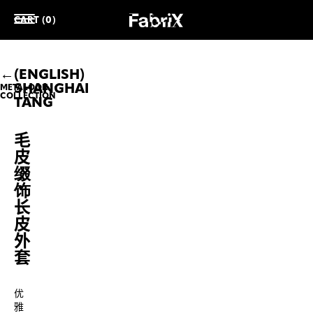
CART (0)
(ENGLISH)
SHANGHAI
METALOOK
COLLECTION
TANG
毛
皮
缀
饰
长
皮
外
套
优
雅