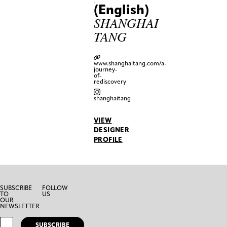
(English)
SHANGHAI
TANG
www.shanghaitang.com/a-
journey-
of-
rediscovery
shanghaitang
VIEW
DESIGNER
PROFILE
SUBSCRIBE
FOLLOW
TO
US
OUR
NEWSLETTER
SUBSCRIBE