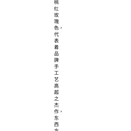
桃
红
玫
瑰
色，
代
表
着
品
牌
手
工
艺
高
超
之
杰
作，
东
西
方