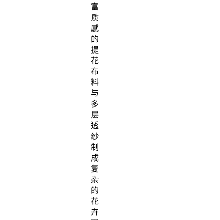
富
质
感
的
提
花
布
料
与
多
层
透
纱
制
成
复
杂
的
花
卉