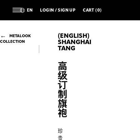
EN
LOGIN / SIGN UP
CART (0)
(ENGLISH)
METALOOK
SHANGHAI
COLLECTION
TANG
高
级
订
制
旗
袍
珍
贵