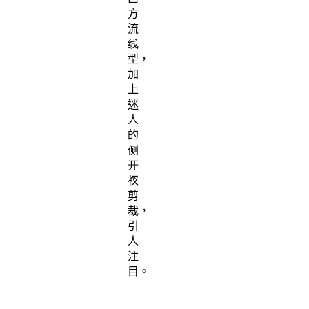
方
流
线
型，
加
上
迷
人
的
侧
开
衩
剪
裁，
引
人
注
目。