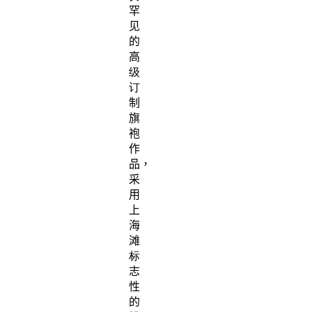
罕
见
的
高
级
订
制
旗
袍
作
品，
采
用
上
海
滩
标
志
性
的