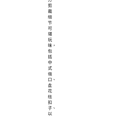
剪
裁
细
节
可
堪
玩
味，
包
括
中
式
领
口、
盘
花
纽
扣
子、
以