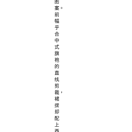
图
案。
前
幅
乎
合
中
式
旗
袍
的
直
线
剪
裁，
裙
摆
却
配
上
西