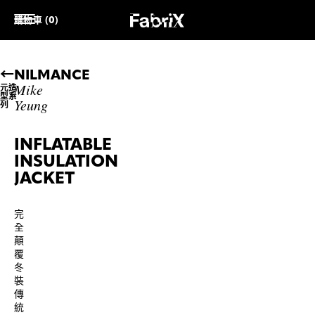
購物車 (0)
NILMANCE
Mike
元造
型系
Yeung
列
INFLATABLE
INSULATION
JACKET
完
全
顛
覆
冬
裝
傳
統