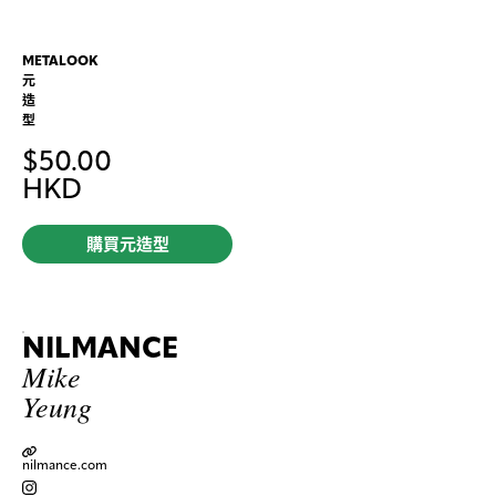
METALOOK
元
造
型
$
50.00
HKD
購買元造型
NILMANCE
Mike
Yeung
nilmance.com