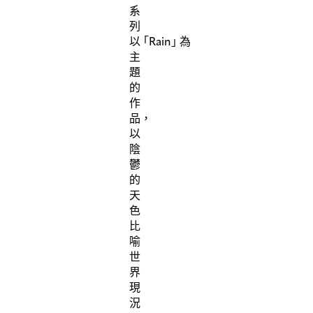
系
列
以
「
Rain
」
為
主
題
的
作
品，
以
陰
鬱
的
天
色
比
喻
世
界
現
況