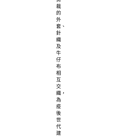
裁
的
外
套、
針
織
及
牛
仔
布
相
互
交
織，
為
疫
後
世
代
建