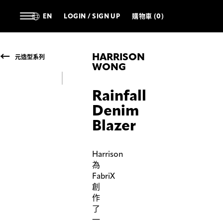
EN
LOGIN / SIGN UP
購物車 (0)
HARRISON
元造型系列
WONG
Rainfall
Denim
Blazer
Harrison
為
FabriX
創
作
了
一