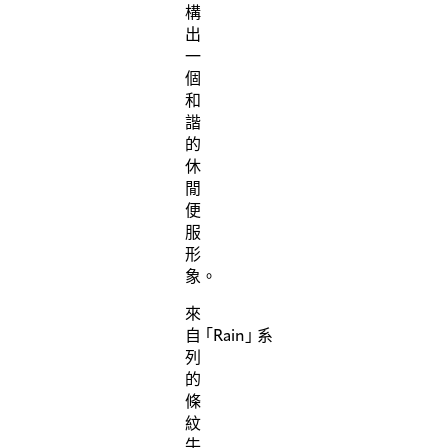
構
出
一
個
和
諧
的
休
閒
便
服
形
象。
來
自
「
Rain
」
系
列
的
條
紋
牛