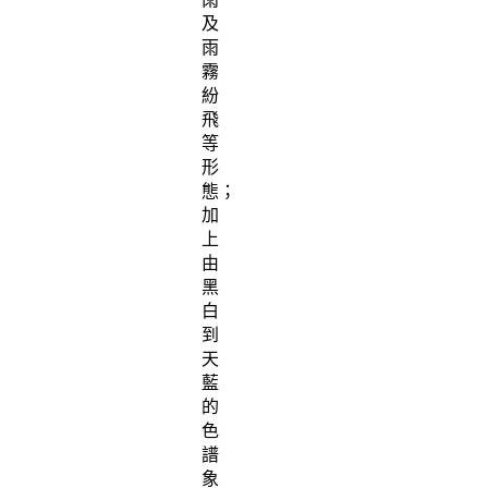
及
雨
霧
紛
飛
等
形
態；
加
上
由
黑
白
到
天
藍
的
色
譜
象