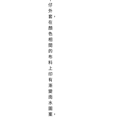
仔
外
套，
在
顏
色
相
間
的
布
料
上
印
有
漸
變
雨
水
圖
案，