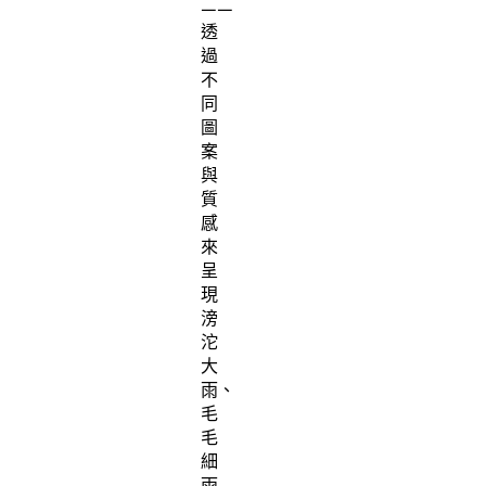
——
透
過
不
同
圖
案
與
質
感
來
呈
現
滂
沱
大
雨、
毛
毛
細
雨