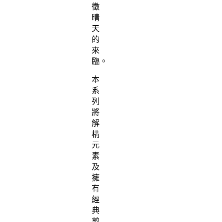
徵
晴
天
的
來
臨。
本
系
列
將
解
構
元
素
及
擁
有
經
典
剪