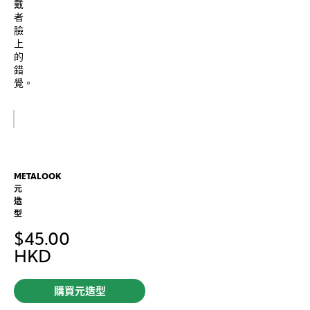
戴
者
臉
上
的
錯
覺。
METALOOK
元
造
型
$
45.00
HKD
購買元造型