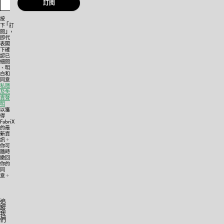
訂閱
按
「
下
訂
」
閱
，
即代
表閣
下確
認已
細閱
、明
白和
同意
私隱
及免
責聲
明
以獲
得
FabriX
的最
新資
訊。
你可
隨時
撤回
你的
同
意。
追
蹤
我
們