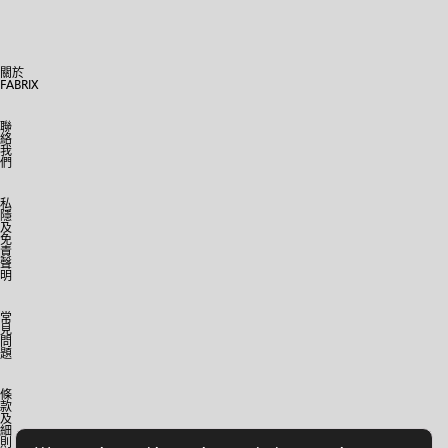
關於
FABRIX
聯
絡
我
們
私
隱
及
免
責
聲
明
常
見
問
題
條
款
及
細
則