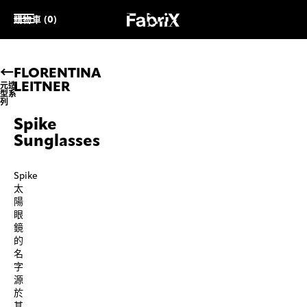
購物車 (0)
FLORENTINA
LEITNER
元造
型系
列
Spike
Sunglasses
Spike
太
陽
眼
鏡
的
名
字
源
於
其