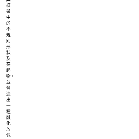
框
架
中
的
不
規
則
形
狀
及
突
起
物，
並
營
造
出
一
種
融
化
於
佩