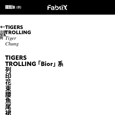
購物車 (0)
TIGERS
TROLLING
元造
型系
Tiger
列
Chung
TIGERS
TROLLING
「
Bior
」
系
列
印
花
束
腰
魚
尾
裙