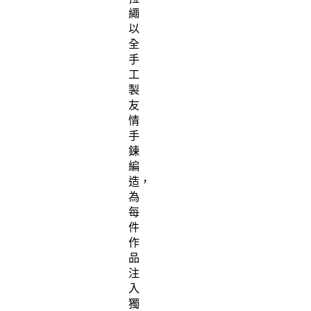
繩
以
全
手
工
製
友
情
手
鍊
編
造，
為
每
件
作
品
注
入
獨