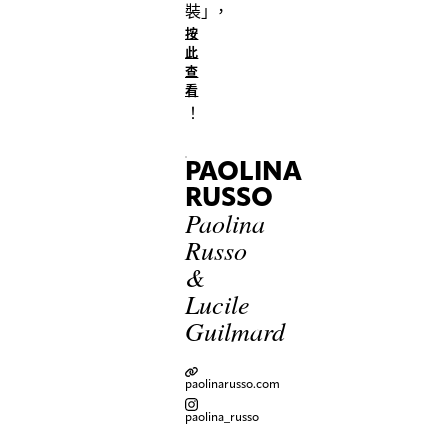
裝
」
，
按
此
查
看
！
PAOLINA
RUSSO
Paolina
Russo
&
Lucile
Guilmard
paolinarusso.com
paolina_russo