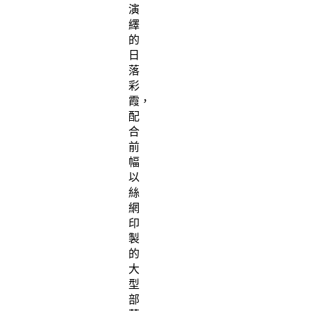
演
繹
的
日
落
彩
霞，
配
合
前
幅
以
絲
網
印
製
的
大
型
部