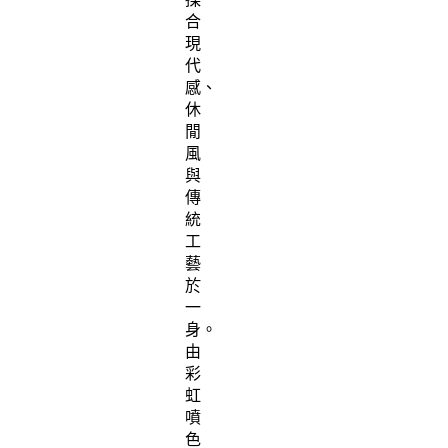
合
現
代
感、
休
閒
風
與
傳
統
工
藝
於
一
身。
由
彩
虹
噴
色