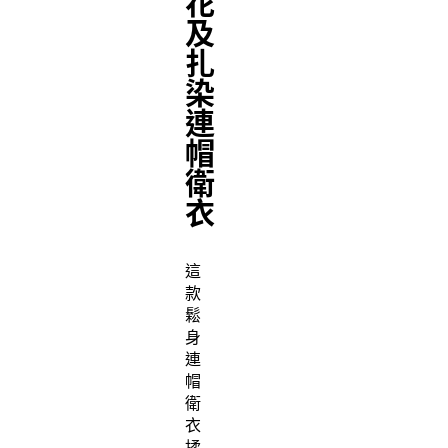
花
及
扎
染
連
帽
衛
衣
這
款
鬆
身
連
帽
衛
衣
揉