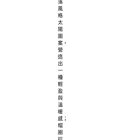
落
風
格
太
陽
圖
案，
營
造
出
一
種
輕
盈
與
溫
暖
感；
帽
圈
拉