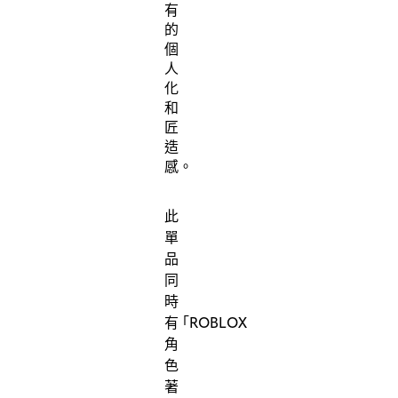
有
的
個
人
化
和
匠
造
感。
此
單
品
同
時
有
「
ROBLOX
角
色
著