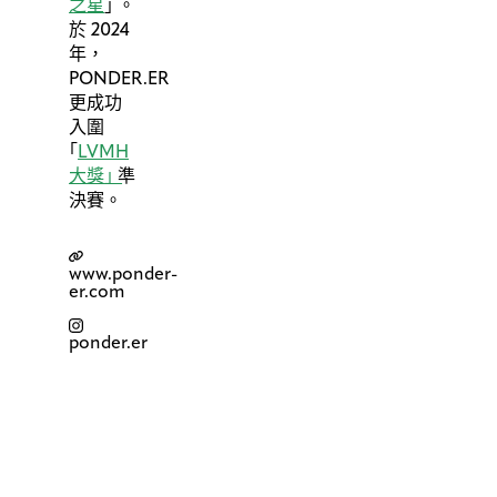
之星
」
。
於 2024
年，
PONDER.ER
更成功
入圍
「
LVMH
大獎
」
準
決賽。
www.ponder-
er.com
ponder.er