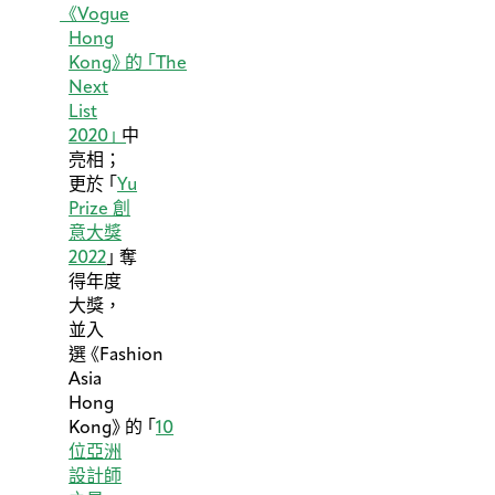
《
Vogue
Hong
Kong
》
的
「
The
Next
List
2020
」
中
亮相；
更於
「
Yu
Prize 創
意大獎
2022
」
奪
得年度
大獎，
並入
選
《
Fashion
Asia
Hong
Kong
》
的
「
10
位亞洲
設計師