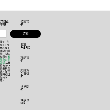
訂閱電
追蹤我
子報
們
訂閱
「
按下
訂
關於
」
閱
，即
FABRIX
代表閣下
確認已細
閱 、明白
和同意
私
聯絡我
隱及免責
們
聲明
以獲
得 FabriX
的最新資
私隱及
訊。你可
免責聲
隨時撤回
明
你的同
意。
常見問
題
條款及
細則