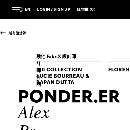
EN
LOGIN / SIGN UP
購物車 (0)
所有設計師
設
其他 FabriX 設計師
計
MII COLLECTION
FLOREN
師
LUCIE BOURREAU &
作
BAPAN DUTTA
品
PONDER.ER
PONDER.ER
PONDER.ER
Alex
Alex
Alex
Po
Po
and
and
Derek
Derek
Po
Cheng
Cheng
數
PARA