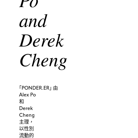
碼
蔬
and
菜
印
花
手
Derek
工
鈎
織
長
Cheng
背
心
「
PONDER.ER
」
由
Alex Po
和
Derek
Cheng
主理，
以性別
流動的