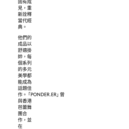
固有成
見，重
新詮釋
當代經
典。
他們的
成品以
舒適掛
帥，每
個系列
的多元
美學都
能成為
話題佳
作。
「
PONDER.ER
」
曾
與香港
芭蕾舞
團合
作，並
在