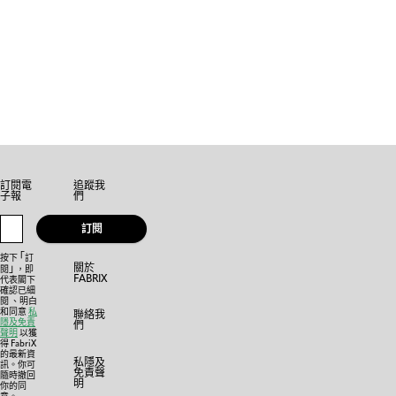
訂閱電
追蹤我
子報
們
訂閱
「
按下
訂
關於
」
閱
，即
FABRIX
代表閣下
確認已細
閱 、明白
和同意
私
聯絡我
隱及免責
們
聲明
以獲
得 FabriX
的最新資
私隱及
訊。你可
免責聲
隨時撤回
明
你的同