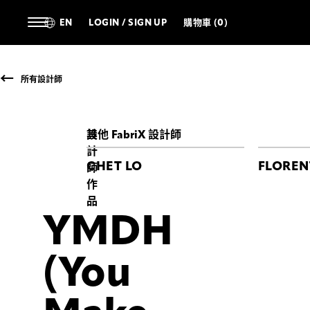
EN
LOGIN / SIGN UP
購物車 (0)
所有設計師
設
其他 FabriX 設計師
計
CHET LO
FLOREN
師
作
品
YMDH
YMDH
YMDH
(YOU
(YOU
(You
MAKE
MAKE
DADDY
DADDY
HAPPY)
HAPPY)
Jason
Jason
Lee
Lee