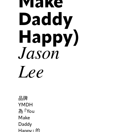
Make
BODHI
Multi-
BORO
layers
DENIM
Floating
Daddy
DRESS
Calligraphy
Contrast
Denim
Happy)
Monk
Blazer
Suit
Jason
Jacket
Lee
品牌
YMDH
為
「
You
Make
Daddy
Happy
」
的