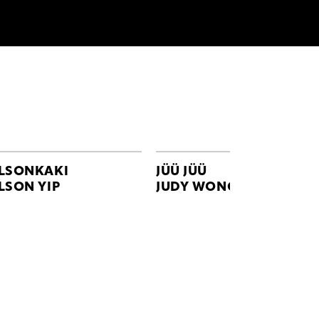
LSONKAKI
JÜÜ JÜÜ
LSON YIP
JUDY WONG