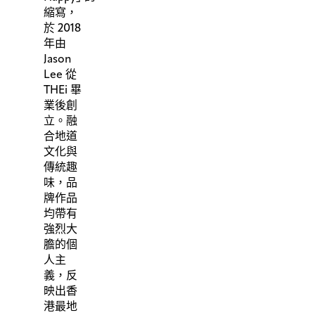
縮寫，
於 2018
年由
Jason
Lee 從
THEi 畢
業後創
立。融
合地道
文化與
傳統趣
味，品
牌作品
均帶有
強烈大
膽的個
人主
義，反
映出香
港最地