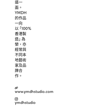
道一
面。
YMDH
的作品
一向
以
「
100%
香港製
造
」
為
榮，亦
經常與
不同本
地藝術
家及品
牌合
作。
www.ymdhstudio.com
ymdhstudio