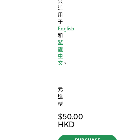
只
适
用
于
English
和
繁
體
中
文
。
元
造
型
$
50.00
HKD