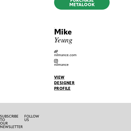
PURCHASE
METALOOK
Mike
Yeung
nilmance.com
nilmance
VIEW
DESIGNER
PROFILE
SUBSCRIBE
FOLLOW
TO
US
OUR
NEWSLETTER