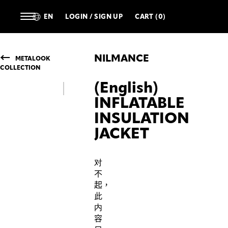
EN
LOGIN / SIGN UP
CART (0)
NILMANCE
METALOOK
COLLECTION
(English)
INFLATABLE
INSULATION
JACKET
对
不
起，
此
内
容