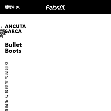
購物車 (0)
ANCUTA
SARCA
元造
型系
列
Bullet
Boots
以
滯
銷
的
運
動
鞋
款
為
基
礎