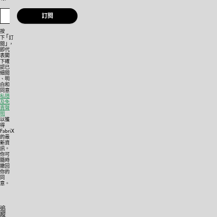
訂閱
按
「
下
訂
」
閱
，
即代
表閣
下確
認已
細閱
、明
白和
同意
私隱
及免
責聲
明
以獲
得
FabriX
的最
新資
訊。
你可
隨時
撤回
你的
同
意。
追
蹤