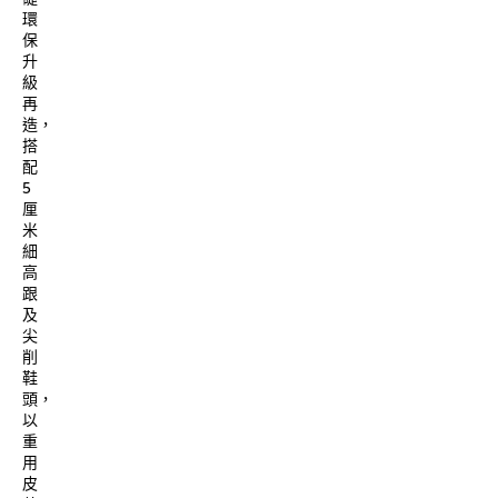
環
保
升
級
再
造，
搭
配
5
厘
米
細
高
跟
及
尖
削
鞋
頭，
以
重
用
皮