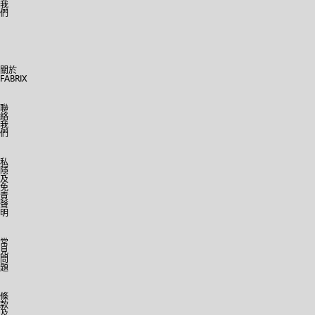
我
們
關於
FABRIX
聯
絡
我
們
私
隱
及
免
責
聲
明
常
見
問
題
條
款
及