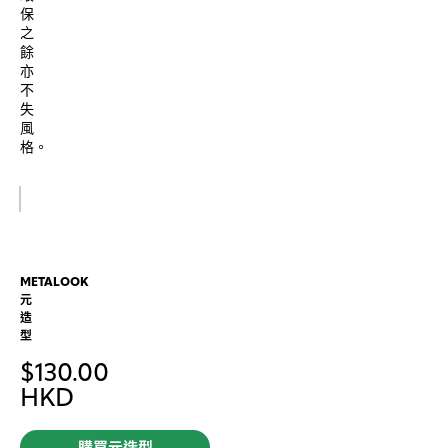
保
之
餘
亦
不
失
風
格。
METALOOK
元
造
型
$
130.00
HKD
購買元造型