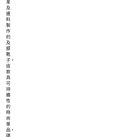
革
及
邊
料
製
作
的
及
膝
靴
子。
這
款
具
可
持
續
性
的
時
尚
單
品，
環