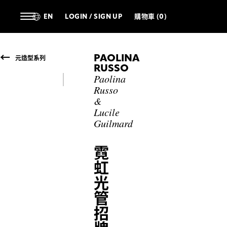
EN
LOGIN / SIGN UP
購物車 (0)
PAOLINA
元造型系列
RUSSO
Paolina
Russo
&
Lucile
Guilmard
霓
虹
光
管
招