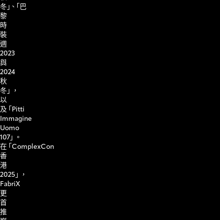
冬
」
、
「
巴
黎
時
裝
週
2023
與
2024
秋
冬
」
，
以
及
「
Pitti
Immagine
Uomo
107
」
。
在
「
ComplexCon
香
港
2025
」
，
FabriX
更
首
推