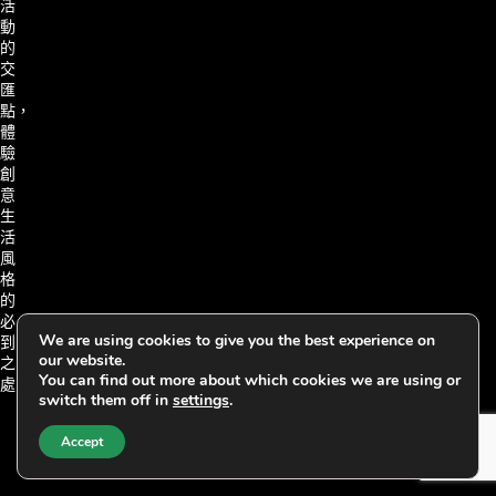
活
動
的
交
匯
點，
體
驗
創
意
生
活
風
格
的
必
We are using cookies to give you the best experience on
到
our website.
之
You can find out more about which cookies we are using or
處。
switch them off in
settings
.
Accept