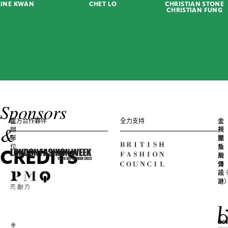
KWAN
CHET LO
CHRISTIAN STONE
CHRISTIAN FUNG
JÜÜ
JÜÜ
Judy
Wong
Mermaid
Goddess
Headpiece
KAY
Sponsors
KWOK
LOVE
主
官方合作夥伴
全力支持
公
主
&
KILLS
辦
共
視
Metal
單
關
覺
位
係
及
Dress
CREDITS
及
網
傳
頁
訊
設
LOOM
港
計
LOOP
Polly
Ho
&
Andy
Wong
主