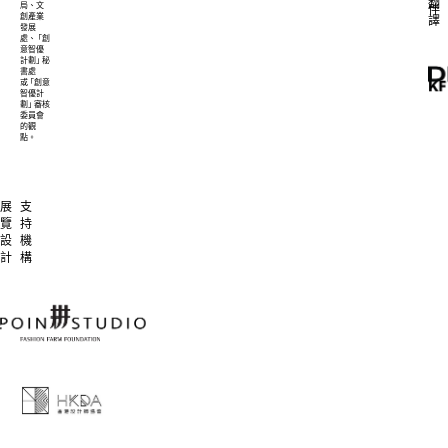
Wilson
翻
局、文
伴
Yip
創產業
譯
發展
Liquified
處、
「
創
意智優
Metal
計劃
」
秘
書處
Boots
或
「
創意
智優計
劃
」
審核
委員會
的觀
YMDH
點。
(YOU
MAKE
DADDY
HAPPY)
Jason
展
支
Lee
覽
持
Multi-
設
機
layers
計
構
Floating
Calligraphy
Contrast
Denim
Monk
Blazer
Suit
Jacket