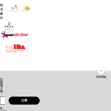
CELINE
物
KWAN
流
Flower
夥
伴
Vase
Dress
with
Inflatable
Hat
CHET
LO
Maul
Top
回到頂端
訂
CHRISTIAN
閱
STONE
電
Christian
子
Fung
報
Crochet
Balaclava
訂閱
按