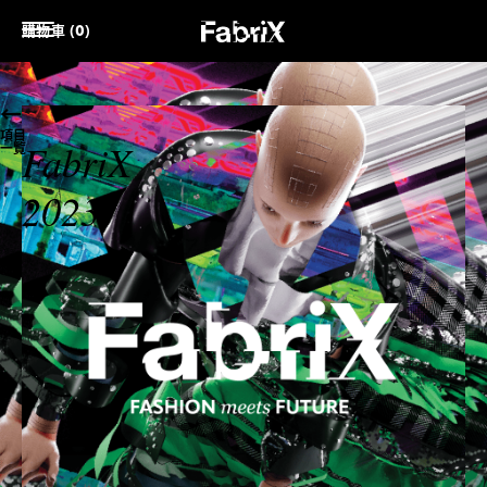
購物車 (0)
項目
FabriX
一覧
2023
DIGITAL
FASHION
ROADSHOW:
倫
敦