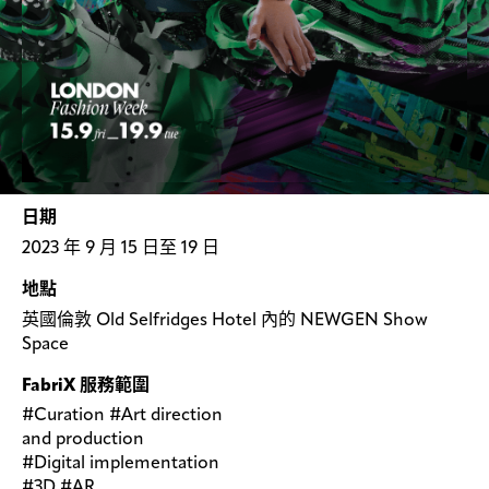
日期
2023 年 9 月 15 日至 19 日
地點
英國倫敦 Old Selfridges Hotel 內的 NEWGEN Show
Space
FabriX 服務範圍
#Curation #Art direction
and production
#Digital implementation
#3D #AR