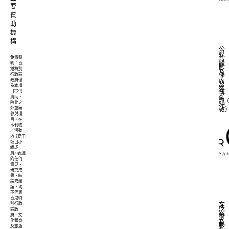
Pair
要
Pe
贊
助
Fu
機
Gown
構
公
媒
共
免責聲
體
明：香
NILMANCE
關
港特別
Mike
及
係
行政區
Yeung
內
政府僅
及
為本項
容
INFLATABLE
目提供
傳
資助，
創
INSULATION
訊
除此之
作
外並無
JACKET
敦
參與項
目。在
本刊物
／活動
內
（
或由
SHEK
項目小
LEUNG
組成
Samson
員
）
表達
的任何
Leung
意見、
研究成
Noise
果、結
Cross
論或建
議，均
Shirt
不代表
香港特
別行政
文
技
區政
案
府、文
術
化體育
WILSONKAKI
及
夥
及旅遊