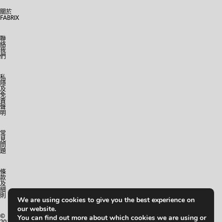
Vase
關於
FABRIX
HARRISON
聯
WONG
絡
我
Rainfall
們
Denim
Blazer
私
隱
及
免
責
JÜÜ
聲
JÜÜ
明
Judy
Wong
Skeleton
常
見
Butterfly
問
題
Wings
條
款
KAY
及
KWOK
細
則
LOVE
We are using cookies to give you the best experience on
STABS
our website.
©
You can find out more about which cookies we are using or
WHEEL