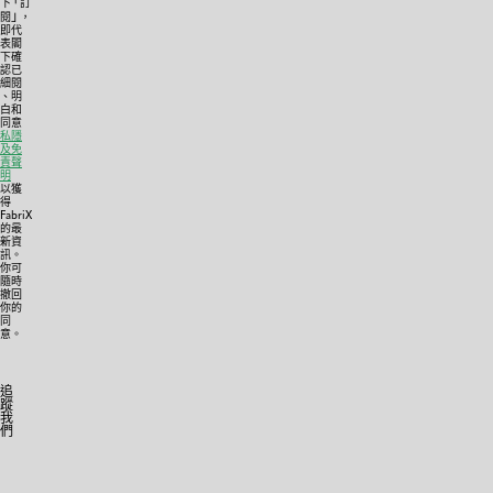
「
下
訂
」
DEMO
閱
，
即代
Derek
表閣
Chan
下確
認已
Transparent
細閱
Jewelled
、明
白和
Bodysuit
同意
私隱
及免
責聲
明
FLORENTINA
以獲
LEITNER
得
Cat
FabriX
的最
Suit
新資
訊。
你可
隨時
撤回
FLORENTINA
你的
LEITNER
同
意。
Spike
Sunglasses
追
蹤
我
HARRI
們
D
–
Handle