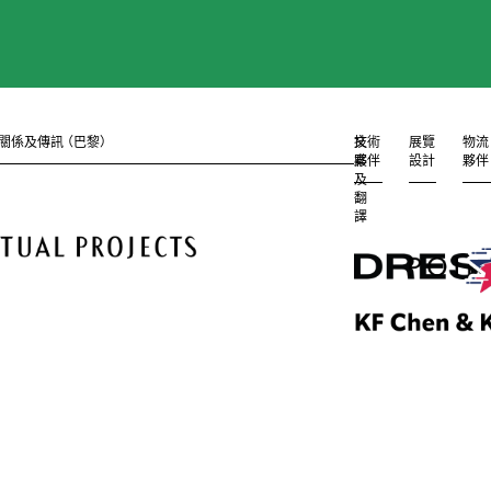
關係及傳訊
（
巴黎
）
文
技術
展覽
物流
案
夥伴
設計
夥伴
及
翻
譯