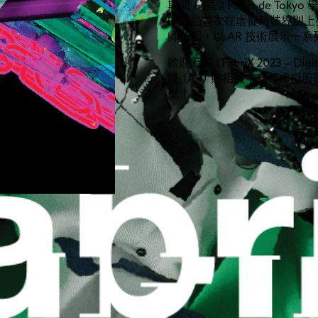
W:
期間，駕臨 Palais de T
的作品首次在虛擬時裝界別上
師一起，以 AR 技術展示一
歡迎蒞臨
《
FabriX 2023 – Di
境
（
AR
）
照相機中穿起虛擬服
型！