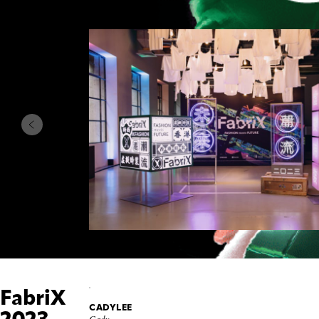
FabriX
CADYLEE
2023 -
Cady