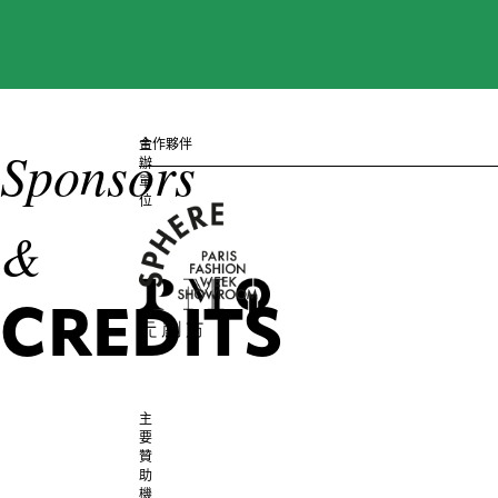
Mermaid
Goddess
Headpiece
主
合作夥伴
KAY
Sponsors
KWOK
辦
單
LOVE
位
KILLS
Metal
&
Dress
CREDITS
LOOM
LOOP
Polly
Ho
&
主
Andy
要
Wong
贊
助
Pair
機