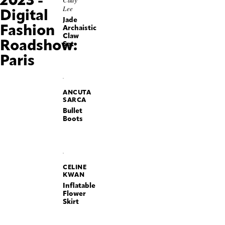
Lee
Digital
Jade
Fashion
Archaistic
Claw
Roadshow:
Set
Paris
ANCUTA
SARCA
Bullet
Boots
CELINE
KWAN
Inflatable
Flower
Skirt