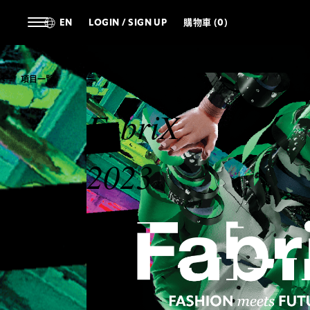
EN
LOGIN / SIGN UP
購物車 (0)
項目一覧
FabriX
2023
DIGITAL
FASHION