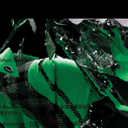
 Tokyo) Sphere
d production
D #AR
ion Roadshow
》
第二站巴黎，從永恆經典到前衛
密不可分。
shion Roadshow：巴黎
》
在舉世矚目的巴黎時裝週