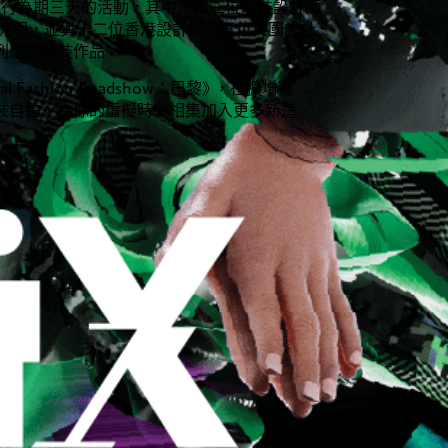
okyo 舉行為期三天的活動，其中法國三位時裝設計師
亮相，並與十二位香港設計師和五位英國設計
系列虛擬時裝作品。
gital Fashion Roadshow：巴黎
》
，在擴增實
裝自拍，為你的虛擬時裝相集加入更多新造