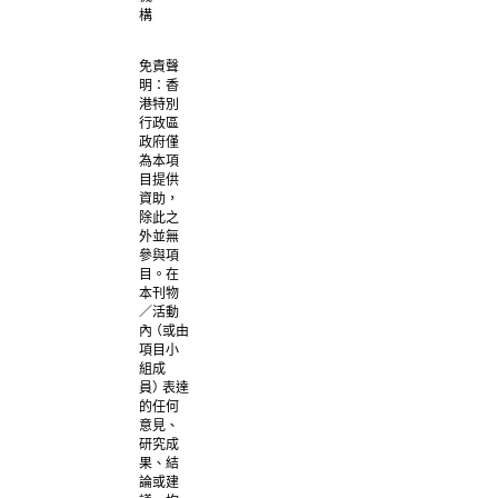
Pe
構
Fu
Gown
免責聲
明：香
港特別
行政區
政府僅
NILMANCE
Mike
為本項
Yeung
目提供
資助，
INFLATABLE
除此之
INSULATION
外並無
JACKET
參與項
目。在
本刊物
／活動
內
（
或由
SHEK
項目小
LEUNG
組成
Samson
員
）
表達
Leung
的任何
Noise
意見、
Cross
研究成
Shirt
果、結
論或建