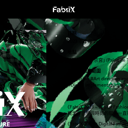
日期
2023 年 9 月 25 日至 27 日
地點
法國巴黎
「
東京宮
」
(Palais de
FabriX 服務範圍
#Curation #Art direction an
#Digital implementation #3
《
FabriX 2023 – Digital Fash
概念，巴黎與時尚的關係一直
《
FabriX 2023 – Digital Fa