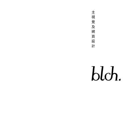
主
視
覺
及
網
頁
設
計